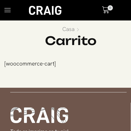
0
Casa
Carrito
[woocommerce-cart]