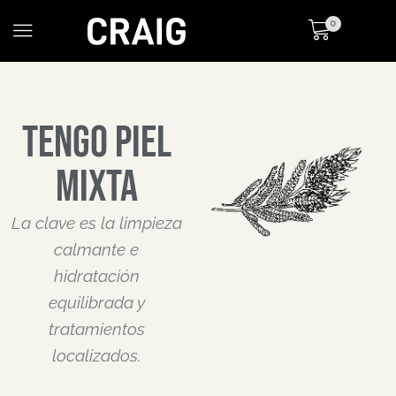
0
Tengo piel
mixta
La clave es la limpieza
calmante e
hidratación
equilibrada y
tratamientos
localizados.