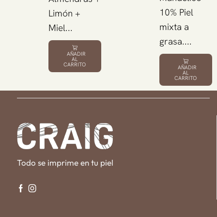
10% Piel
Limón +
mixta a
Miel...
grasa....
AÑADIR
AL
CARRITO
AÑADIR
AL
CARRITO
Todo se imprime en tu piel