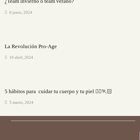
¿Team invierno o team verano?
6 junio, 2024
El cuidado de tu piel
La Revolución Pro-Age
10 abril, 2024
El cuidado de tu piel
5 hábitos para cuidar tu cuerpo y tu piel 🏃‍♀️🏃🏻
5 marzo, 2024