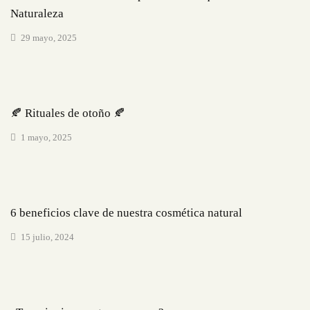
Naturaleza
29 mayo, 2025
El cuidado de tu piel
🍂 Rituales de otoño 🍂
1 mayo, 2025
El cuidado de tu piel
6 beneficios clave de nuestra cosmética natural
15 julio, 2024
El cuidado de tu piel