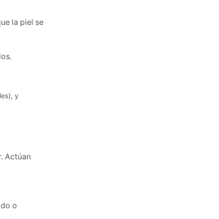
ue la piel se
los.
r. Actúan
ado o