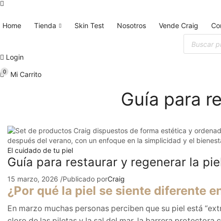
Home
Tienda
Skin Test
Nosotros
Vende Craig
Co
Búsqueda
de
productos
Login
0
Mi Carrito
Guía para re
El cuidado de tu piel
Guía para restaurar y regenerar la pi
15 marzo, 2026
/
Publicado por
Craig
¿Por qué la piel se siente diferente 
En marzo muchas personas perciben que su piel está “extr
cloro de las piletas y la sal del mar, la barrera protecto