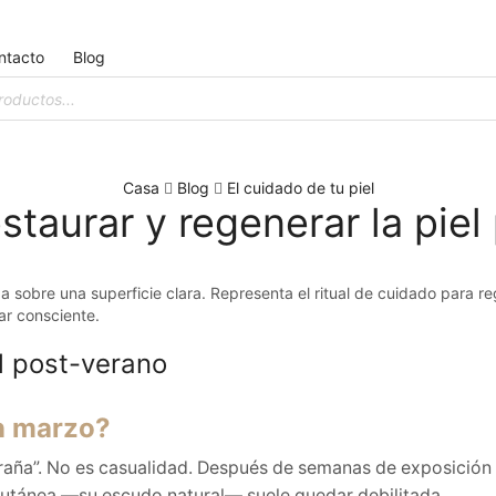
ntacto
Blog
Casa
Blog
El cuidado de tu piel
staurar y regenerar la pie
el post-verano
en marzo?
aña”. No es casualidad. Después de semanas de exposición al
ra cutánea —su escudo natural— suele quedar debilitada.