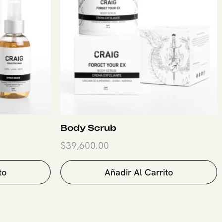
Body Scrub
$
39,600.00
to
Añadir Al Carrito