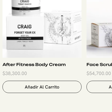
After Fitness Body Cream
Face Scru
$
38,300.00
$
54,700.00
Añadir Al Carrito
A