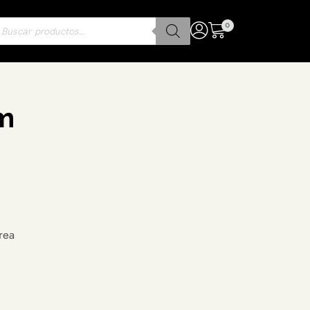
0
m
rea