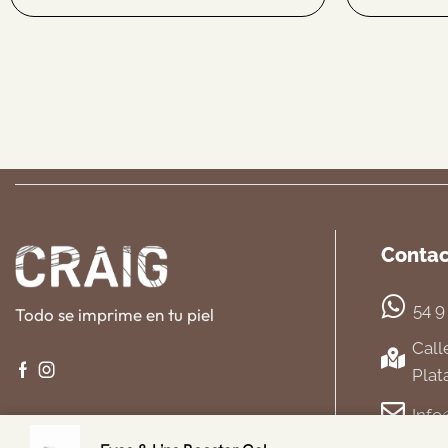
Conta
54 9
Todo se imprime en tu piel
Call
Plat
Info