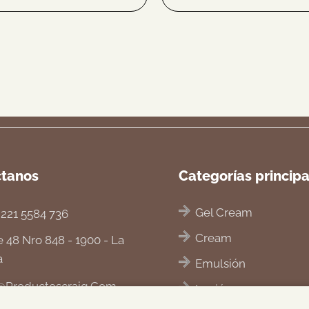
ctanos
Categorías princip
Gel Cream
 221 5584 736
Cream
e 48 Nro 848 - 1900 - La
a
Emulsión
@productoscraig.com
Loción