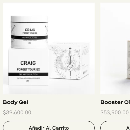
Body Gel
Booster Oi
$
39,600.00
$
53,900.00
Añadir Al Carrito
A